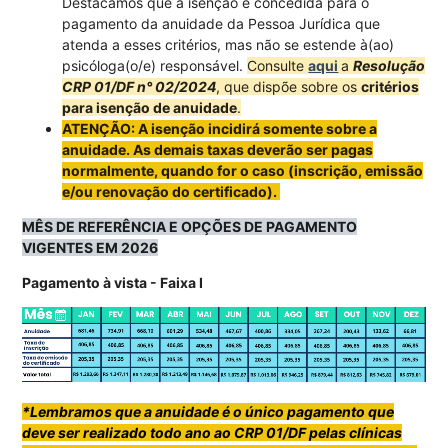
Destacamos que a isenção é concedida para o
pagamento da anuidade da Pessoa Jurídica que
atenda a esses critérios, mas não se estende à(ao)
psicóloga(o/e) responsável.
Consulte
aqui
a
Resolução
CRP 01/DF n° 02/2024
, que dispõe sobre os
critérios
para isenção de anuidade
.
ATENÇÃO: A isenção incidirá somente sobre a
anuidade. As demais taxas deverão ser pagas
normalmente, quando for o caso (inscrição, emissão
e/ou renovação do certificado).
MÊS DE REFERÊNCIA E OPÇÕES DE PAGAMENTO
VIGENTES EM 2026
Pagamento à vista - Faixa I
*Lembramos que a anuidade é o único pagamento que
deve ser realizado todo ano ao CRP 01/DF pelas clínicas