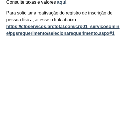
Consulte taxas e valores
aqui
.
Para solicitar a reativação do registro de inscrição de
pessoa física, acesse o link abaixo:
https://cfpservicos.brctotal.com/crp01_servicosonlin
e/pgsrequerimento/selecionarequerimento.aspx#1