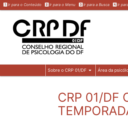
Ir para o Conteúdo
Ir para o Menu
Ir para a Busca
Ir pa
arrow_drop_down
Sobre o CRP 01/DF
Área da psicól
CRP 01/DF 
TEMPORADA