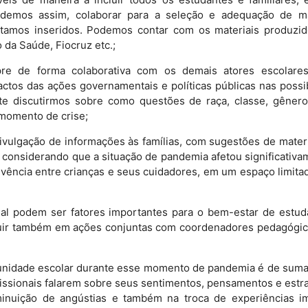
odemos assim, colaborar para a seleção e adequação de m
tamos inseridos. Podemos contar com os materiais produzi
 da Saúde, Fiocruz etc.;
re de forma colaborativa com os demais atores escolare
tos das ações governamentais e políticas públicas nas possibi
te discutirmos sobre como questões de raça, classe, gênero,
momento de crise;
divulgação de informações às famílias, com sugestões de mater
, considerando que a situação de pandemia afetou significativ
vência entre crianças e seus cuidadores, em um espaço limita
dual podem ser fatores importantes para o bem-estar de estud
uir também em ações conjuntas com coordenadores pedagógico
munidade escolar durante esse momento de pandemia é de sum
issionais falarem sobre seus sentimentos, pensamentos e estra
minuição de angústias e também na troca de experiências i