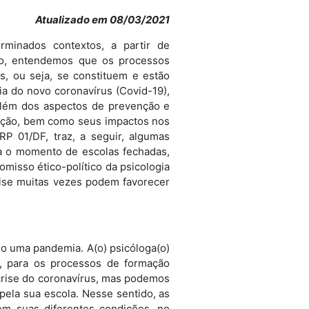
Atualizado em 08/03/2021
inados contextos, a partir de
ido, entendemos que os processos
is, ou seja, se constituem e estão
a do novo coronavírus (Covid-19),
além dos aspectos de prevenção e
uação, bem como seus impactos nos
P 01/DF, traz, a seguir, algumas
ra o momento de escolas fechadas,
misso ético-político da psicologia
ise muitas vezes podem favorecer
o uma pandemia. A(o) psicóloga(o)
, para os processos de formação
crise do coronavírus, mas podemos
pela sua escola. Nesse sentido, as
 em suas diferentes condições, no