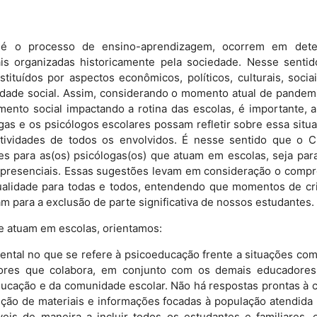
 o processo de ensino-aprendizagem, ocorrem em determ
urais organizadas historicamente pela sociedade. Nesse sent
ituídos por aspectos econômicos, políticos, culturais, socia
idade social. Assim, considerando o momento atual de pandemi
ento social impactando a rotina das escolas, é importante, 
gas e os psicólogos escolares possam refletir sobre essa sit
tividades de todos os envolvidos. É nesse sentido que o CR
ões para as(os) psicólogas(os) que atuam em escolas, seja pa
s presenciais. Essas sugestões levam em consideração o compro
alidade para todas e todos, entendendo que momentos de cr
m para a exclusão de parte significativa de nossos estudantes.
e atuam em escolas, orientamos:
ntal no que se refere à psicoeducação frente a situações com
ores que colabora, em conjunto com os demais educadores
ducação e da comunidade escolar. Não há respostas prontas à 
ção de materiais e informações focadas à população atendida 
eis de maneira a incluir todos os estudantes e familiares,