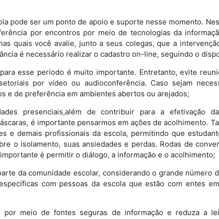
cola pode ser um ponto de apoio e suporte nesse momento. Nes
erência por encontros por meio de tecnologias da informação
as quais você avalie, junto a seus colegas, que a intervençã
ncia é necessário realizar o cadastro on-line, seguindo o disp
para esse período é muito importante. Entretanto, evite reuni
rsetoriais por vídeo ou audioconferência. Caso sejam neces
dos e de preferência em ambientes abertos ou arejados;
dades presenciais,além de contribuir para a efetivação 
máscaras, é importante pensarmos em ações de acolhimento. Ta
es e demais profissionais da escola, permitindo que estudant
e o isolamento, suas ansiedades e perdas. Rodas de convers
importante é permitir o diálogo, a informação e o acolhimento;
r parte da comunidade escolar, considerando o grande número 
 específicas com pessoas da escola que estão com entes e
o por meio de fontes seguras de informação e reduza a leit