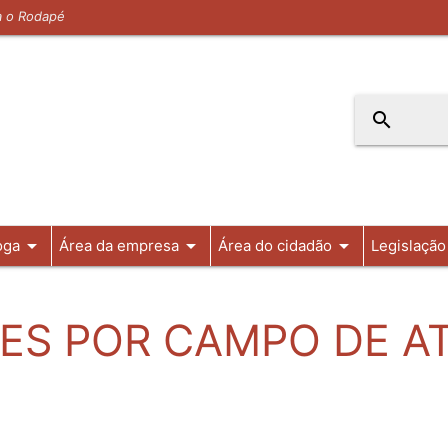
ra o Rodapé
search
arrow_drop_down
arrow_drop_down
arrow_drop_down
oga
Área da empresa
Área do cidadão
Legislação
ES POR CAMPO DE A