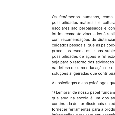
Os fenômenos humanos, como é
possibilidades materiais e cult
escolares são perpassados e const
intrinsecamente vinculados à real
com recomendações de distanciam
cuidados pessoais, que as psicólo
processos escolares e nas subje
possibilidades de ações e reflex
seja para o retorno das atividade
na defesa de uma educação de qu
soluções aligeiradas que contribua
Às psicólogas e aos psicólogos qu
1) Lembrar de nosso papel fundame
que atua na escola é um dos at
continuada dos profissionais da e
fornecer ferramentas para a produ
informações precisam ser acessív