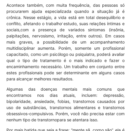
Acontece também, com muita frequência, das pessoas só
procurarem ajuda especializada quando a situação já é
crônica. Nesse estágio, a vida está em total desequilíbrio e
conflito, afetando o trabalho∕ estudo, suas relações íntimas e
sociais,com a presença de variados sintomas (insônia,
palpitações, nervosismo, irritação, entre outros). Em casos
mais graves, a possibilidade de um acompanhamento
multidisciplinar aumenta. Porém, somente um profissional
capacitado, como um psicólogo ou psiquiatra, poderá avaliar
qual o tipo de tratamento é o mais indicado e fazer o
encaminhamento necessário. Um trabalho em conjunto entre
estes profissionais pode ser determinante em alguns casos
para alcançar melhores resultados.
Algumas das doenças mentais mais comuns que
encontramos nos dias atuais, incluem: depressão,
bipolaridade, ansiedade, fobias, transtornos causados por
uso de substâncias, transtornos alimentares e transtornos
obsessivos-compulsivos. Porém, você não precisa estar com
nenhum tipo de transtornopara se atentara isso.
Por mais batida que seja a frase: “mente sã, corpo são”, ela é