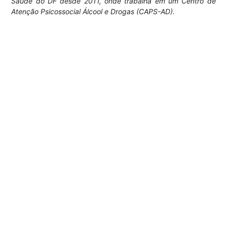
Saúde do DF desde 2011, onde trabalha em um Centro de
Atenção Psicossocial Álcool e Drogas (CAPS-AD).