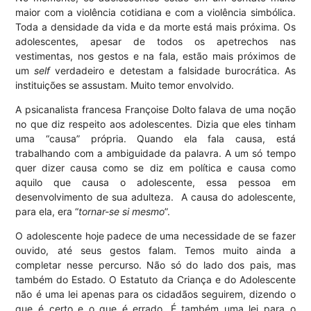
maior com a violência cotidiana e com a violência simbólica.
Toda a densidade da vida e da morte está mais próxima. Os
adolescentes, apesar de todos os apetrechos nas
vestimentas, nos gestos e na fala, estão mais próximos de
um
self
verdadeiro e detestam a falsidade burocrática. As
instituições se assustam. Muito temor envolvido.
A psicanalista francesa Françoise Dolto falava de uma noção
no que diz respeito aos adolescentes. Dizia que eles tinham
uma “causa” própria. Quando ela fala causa, está
trabalhando com a ambiguidade da palavra. A um só tempo
quer dizer causa como se diz em política e causa como
aquilo que causa o adolescente, essa pessoa em
desenvolvimento de sua adulteza. A causa do adolescente,
para ela, era “
tornar-se si mesmo
”.
O adolescente hoje padece de uma necessidade de se fazer
ouvido, até seus gestos falam. Temos muito ainda a
completar nesse percurso. Não só do lado dos pais, mas
também do Estado. O Estatuto da Criança e do Adolescente
não é uma lei apenas para os cidadãos seguirem, dizendo o
que é certo e o que é errado. É também uma lei para o