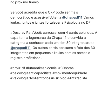
no próximo triênio.
Se você acredita que o CRP pode ser mais
democrático e acessível Vote na
@chapadf11
Vamos
juntas, juntos e juntes fortalecer a Psicologia no DF.
#DescreviParaVocê: carrossel com 4 cards coloridos. A
capa tem a logomarca da Chapa 11 e convida a
categoria a conhecer cada um dos 30 integrantes da
@chapadf11
. Os outros cards possuem a foto dos 30
integrantes em pequenos círculos com os nomes e
registro profissional.
#crp01df #lutaantimanicomial #30horas
#psicologiaanticapacitista #movimentoequidade
#PsicologiaNosTerritorios #PsicologiaAntirracista