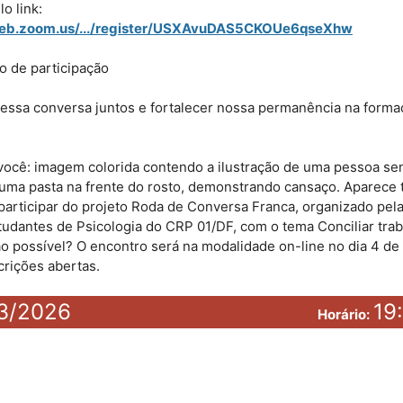
o link:
web.zoom.us/.../register/USXAvuDAS5CKOUe6qseXhw
o de participação
 essa conversa juntos e fortalecer nossa permanência na form
você
: imagem colorida contendo a ilustração de uma pessoa s
 uma pasta na frente do rosto, demonstrando cansaço. Aparec
articipar do projeto Roda de Conversa Franca, organizado pel
tudantes de Psicologia do CRP 01/DF, com o tema Conciliar trab
o possível? O encontro será na modalidade on-line no dia 4 de 
crições abertas.
3/2026
19
Horário: