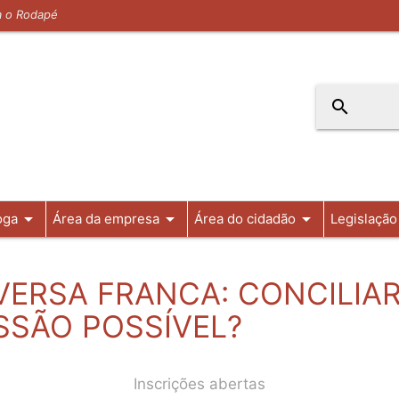
ra o Rodapé
search
arrow_drop_down
arrow_drop_down
arrow_drop_down
oga
Área da empresa
Área do cidadão
Legislação
ERSA FRANCA: CONCILIAR
SSÃO POSSÍVEL?
Inscrições abertas