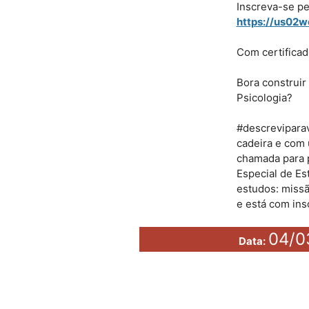
Inscreva-se pel
https://us02
Com certificad
Bora construir
Psicologia?
#descrevipara
cadeira e com
chamada para p
Especial de Es
estudos: missã
e está com ins
04/0
Data: