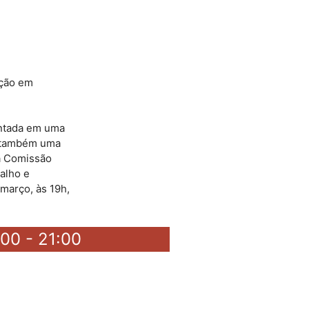
ação em
entada em uma
e também uma
a Comissão
alho e
março, às 19h,
:00 - 21:00