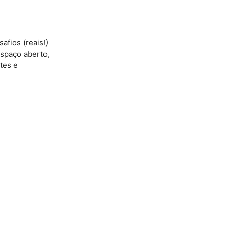
afios (reais!)
espaço aberto,
tes e