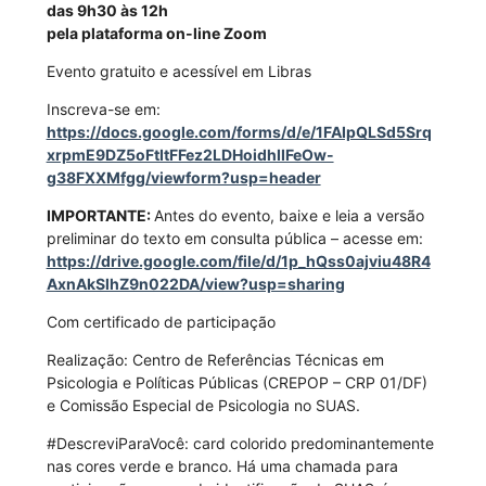
das 9h30 às 12h
pela plataforma on-line Zoom
Evento gratuito e acessível em Libras
Inscreva-se em:
https://docs.google.com/forms/d/e/1FAIpQLSd5Srq
xrpmE9DZ5oFtItFFez2LDHoidhIIFeOw-
g38FXXMfgg/viewform?usp=header
IMPORTANTE:
Antes do evento, baixe e leia a versão
preliminar do texto em consulta pública – acesse em:
https://drive.google.com/file/d/1p_hQss0ajviu48R4
AxnAkSlhZ9n022DA/view?usp=sharing
Com certificado de participação
Realização: Centro de Referências Técnicas em
Psicologia e Políticas Públicas (CREPOP – CRP 01/DF)
e Comissão Especial de Psicologia no SUAS.
#DescreviParaVocê: card colorido predominantemente
nas cores verde e branco. Há uma chamada para